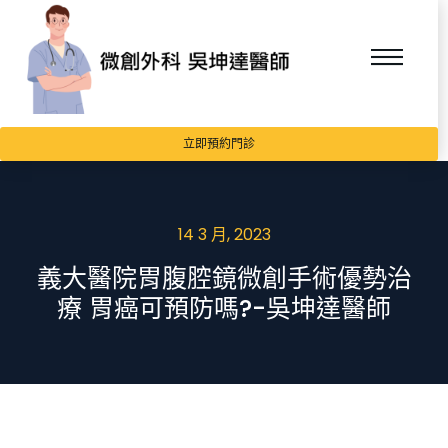
立即預約門診
14 3 月, 2023
義大醫院胃腹腔鏡微創手術優勢治
療 胃癌可預防嗎?-吳坤達醫師