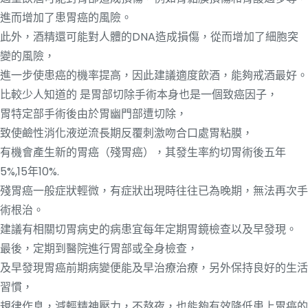
進而增加了患胃癌的風險。
此外，酒精還可能對人體的DNA造成損傷，從而增加了細胞突
變的風險，
進一步使患癌的機率提高，因此建議適度飲酒，能夠戒酒最好。
比較少人知道的 是胃部切除手術本身也是一個致癌因子，
胃特定部手術後由於胃幽門部遭切除，
致使鹼性消化液逆流長期反覆刺激吻合口處胃粘膜，
有機會產生新的胃癌（殘胃癌），其發生率約切胃術後五年
5%,15年10%.
殘胃癌一般症狀輕微，有症狀出現時往往已為晚期，無法再次手
術根治。
建議有相關切胃病史的病患宜每年定期胃鏡檢查以及早發現。
最後，定期到醫院進行胃部或全身檢查，
及早發現胃癌前期病變便能及早治療治療，另外保持良好的生活
習慣，
規律作息，減輕精神壓力，不熬夜，也能夠有效降低患上胃癌的